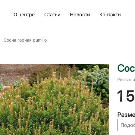
О центре
Статьи
Новости
Контакты
Сосна горная pumilio
Сос
Pinus mu
1 
Разме