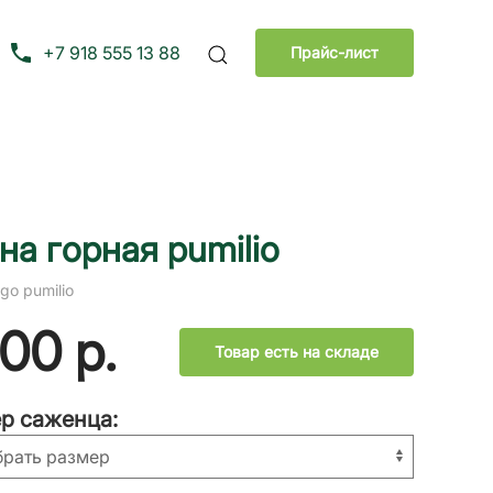
+7 918 555 13 88
Прайс-лист
на горная pumilio
go pumilio
500
р.
Товар есть на складе
р саженца: