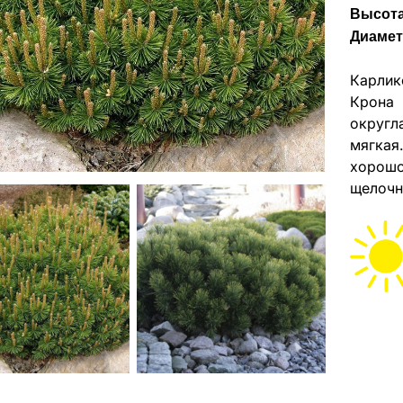
Высота
Диамет
Карлик
Крона 
округ
мягкая
хорош
щелочн