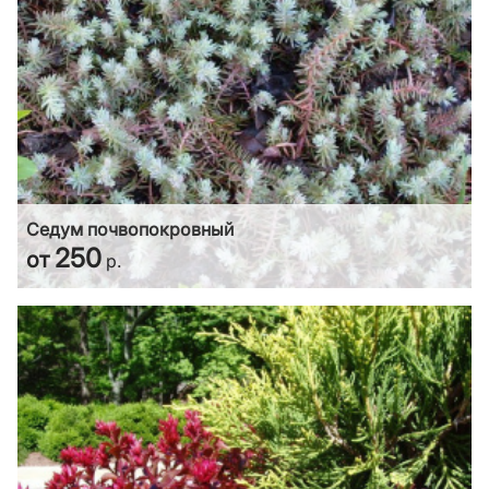
Седум почвопокровный
250
от
р.