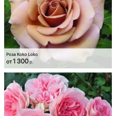
Роза Koko Loko
1 300
от
р.