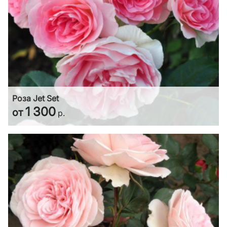
Роза Jet Set
1 300
от
р.