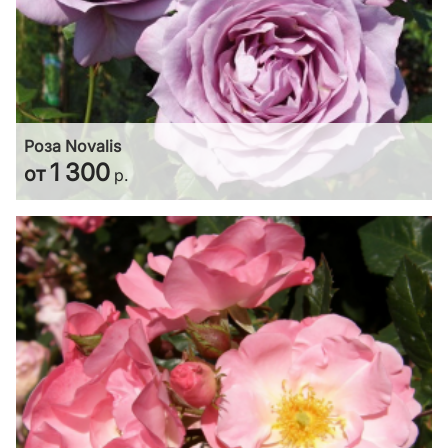
Роза Novalis
1 300
от
р.