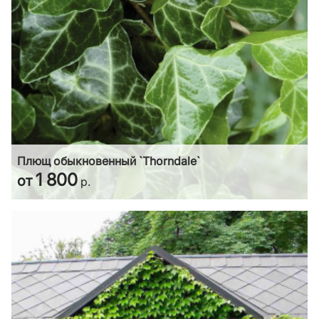
Плющ обыкновенный `Thorndale`
1 800
от
р.