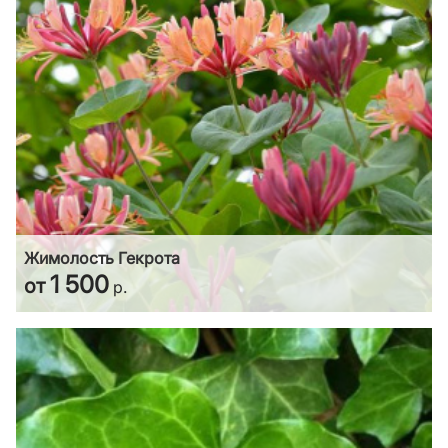
Жимолость Гекрота
1 500
от
р.