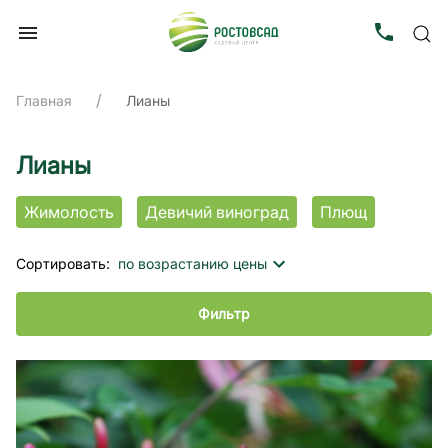
Главная
Лианы
Лианы
Жимолость
Девичий виноград
Плющ
Сортировать:
по возрастанию цены
Фильтр