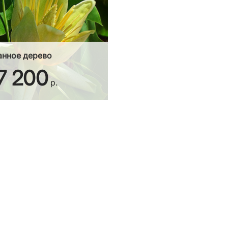
анное дерево
7 200
р.